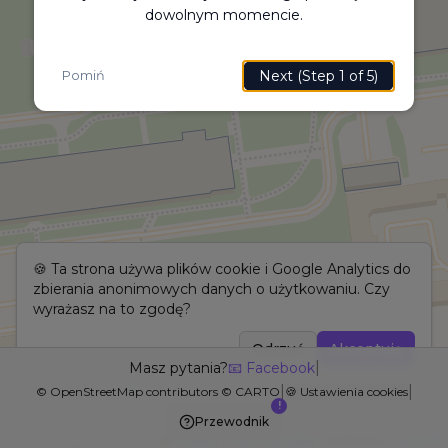
dowolnym momencie.
⬆️
Next (Step 1 of 5)
Pomiń
🍪 Ta strona używa plików cookie i Google Analytics do
zbierania anonimowych danych o użytkowaniu. Czy
wyrażasz na to zgodę?
Odrzuć
Akceptuję
|
Masz pytania?
📧 Facebook
|
|
©
OpenStreetMap
contributors ©
CARTO
🍪
Ustawienia cookies
!
Przewodnik
Leaflet
|
©
OpenStreetMap
contributors ©
CARTO